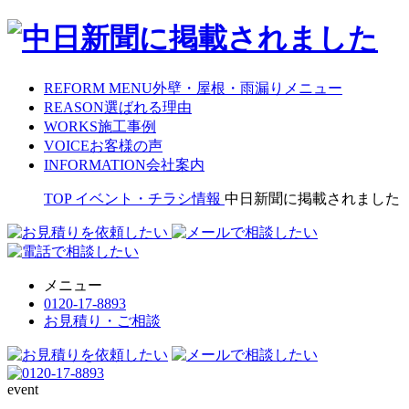
REFORM MENU
外壁・屋根・雨漏りメニュー
REASON
選ばれる理由
WORKS
施工事例
VOICE
お客様の声
INFORMATION
会社案内
TOP
イベント・チラシ情報
中日新聞に掲載されました
メニュー
0120-17-8893
お見積り・ご相談
event