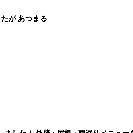
った
が
あつまる