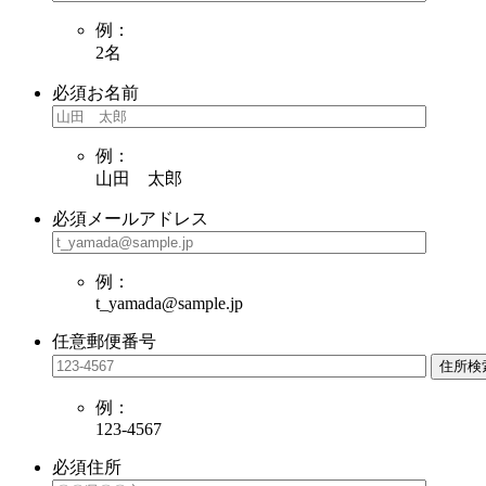
例：
2名
必須
お名前
例：
山田 太郎
必須
メールアドレス
例：
t_yamada@sample.jp
任意
郵便番号
住所検
例：
123-4567
必須
住所