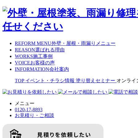
REFORM MENU
外壁・屋根・雨漏りメニュー
REASON
選ばれる理由
WORKS
施工事例
VOICE
お客様の声
INFORMATION
会社案内
TOP
イベント・チラシ情報
塗り替えセミナー
オンライ
メニュー
0120-17-8893
お見積り・ご相談