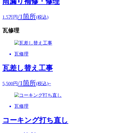
雨漏り補修・修理
/1箇所
1.5
万円
(税込)
瓦修理
瓦修理
瓦差し替え工事
/1箇所
5,500
円
(税込)~
瓦修理
コーキング打ち直し