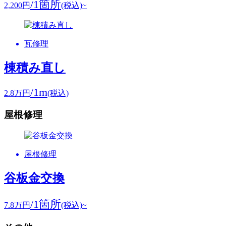
/1箇所
2,200
円
(税込)~
瓦修理
棟積み直し
/1m
2.8
万円
(税込)
屋根修理
屋根修理
谷板金交換
/1箇所
7.8
万円
(税込)~