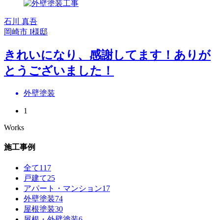
石川 真吾
岡崎市 I様邸
きれいになり、感謝してます！ありが
とうございました！
外壁塗装
1
Works
施工事例
全て
117
戸建て
25
アパート・マンション
17
外壁塗装
74
屋根塗装
30
屋根・外壁塗装
6