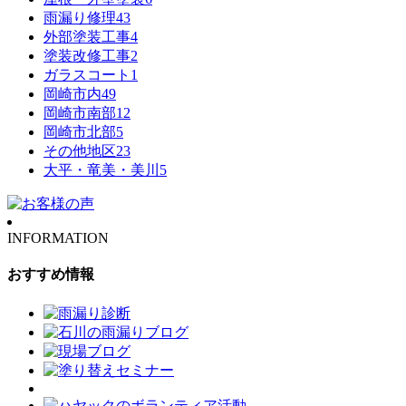
雨漏り修理
43
外部塗装工事
4
塗装改修工事
2
ガラスコート
1
岡崎市内
49
岡崎市南部
12
岡崎市北部
5
その他地区
23
大平・竜美・美川
5
INFORMATION
おすすめ情報