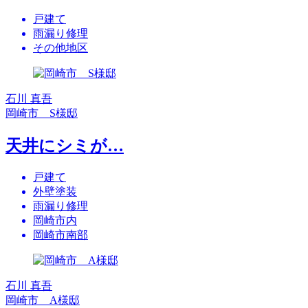
戸建て
雨漏り修理
その他地区
石川 真吾
岡崎市 S様邸
天井にシミが…
戸建て
外壁塗装
雨漏り修理
岡崎市内
岡崎市南部
石川 真吾
岡崎市 A様邸