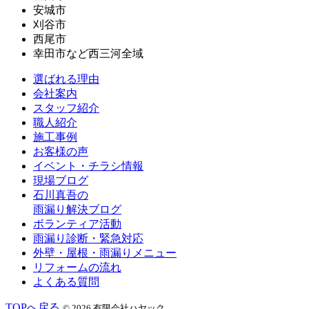
安城市
刈谷市
西尾市
幸田市など西三河全域
選ばれる理由
会社案内
スタッフ紹介
職人紹介
施工事例
お客様の声
イベント・チラシ情報
現場ブログ
石川真吾の
雨漏り解決ブログ
ボランティア活動
雨漏り診断・緊急対応
外壁・屋根・雨漏りメニュー
リフォームの流れ
よくある質問
TOPへ戻る
© 2026 有限会社ハヤック