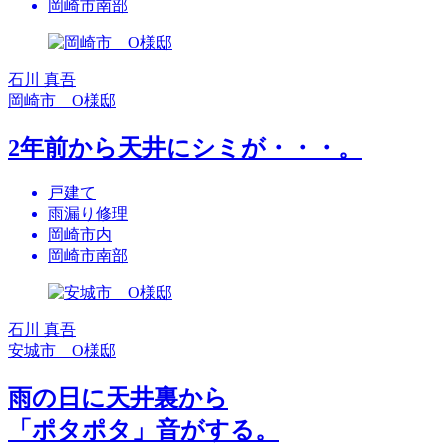
岡崎市南部
石川 真吾
岡崎市 O様邸
2年前から天井にシミが・・・。
戸建て
雨漏り修理
岡崎市内
岡崎市南部
石川 真吾
安城市 O様邸
雨の日に天井裏から
「ポタポタ」音がする。