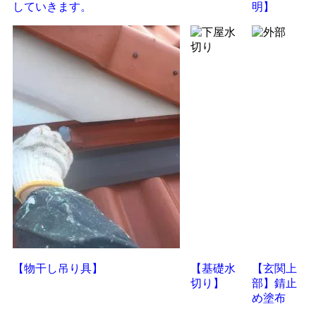
していきます。
明】
【物干し吊り具】
【基礎水
【玄関上
切り】
部】錆止
め塗布