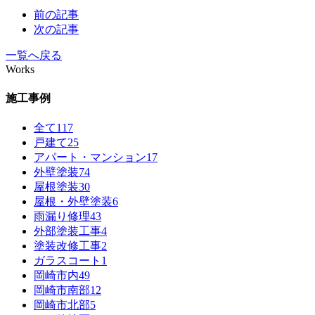
前の記事
次の記事
一覧へ戻る
Works
施工事例
全て
117
戸建て
25
アパート・マンション
17
外壁塗装
74
屋根塗装
30
屋根・外壁塗装
6
雨漏り修理
43
外部塗装工事
4
塗装改修工事
2
ガラスコート
1
岡崎市内
49
岡崎市南部
12
岡崎市北部
5