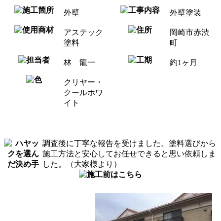
外壁
外壁塗装
アステック
岡崎市赤渋
塗料
町
林 龍一
約1ヶ月
クリヤー・
クールホワ
イト
調査後に丁寧な報告を受けました。塗料選びから
施工方法と安心してお任せできると思い依頼しま
した。（大家様より）