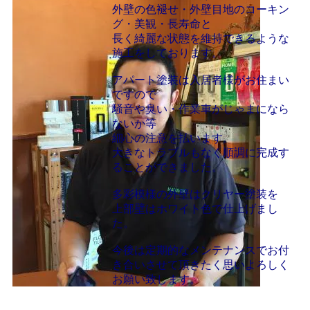
外壁の色褪せ・外壁目地のコーキン
グ・美観・長寿命と
長く綺麗な状態を維持できるような
施工をしております。
アパート塗装は入居者様がお住まい
ですので
騒音や臭い・作業車がじゃまになら
ないか等
細心の注意を払います。
大きなトラブルもなく順調に完成す
ることができました。
多彩模様の外壁はクリヤー塗装を
上部壁はホワイト色で仕上げまし
た。
今後は定期的なメンテナンスでお付
き合いさせて頂きたく思いよろしく
お願い致します。