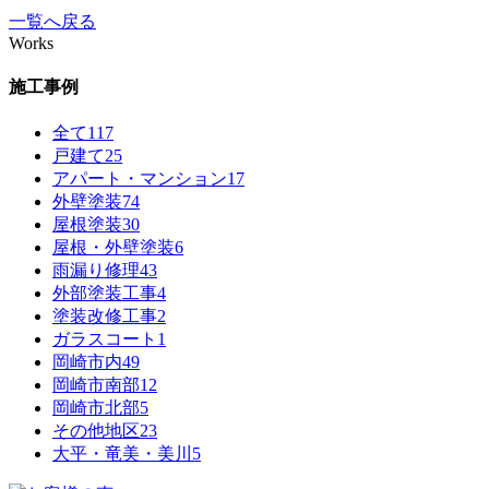
一覧へ戻る
Works
施工事例
全て
117
戸建て
25
アパート・マンション
17
外壁塗装
74
屋根塗装
30
屋根・外壁塗装
6
雨漏り修理
43
外部塗装工事
4
塗装改修工事
2
ガラスコート
1
岡崎市内
49
岡崎市南部
12
岡崎市北部
5
その他地区
23
大平・竜美・美川
5