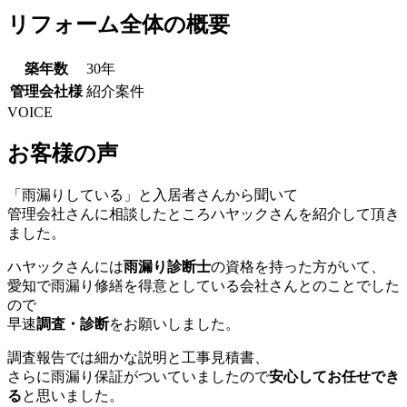
リフォーム全体の概要
築年数
30年
管理会社様
紹介案件
VOICE
お客様の声
「雨漏りしている」と入居者さんから聞いて
管理会社さんに相談したところハヤックさんを紹介して頂き
ました。
ハヤックさんには
雨漏り診断士
の資格を持った方がいて、
愛知で雨漏り修繕を得意としている会社さんとのことでした
ので
早速
調査・診断
をお願いしました。
調査報告では細かな説明と工事見積書、
さらに雨漏り保証がついていましたので
安心してお任せでき
る
と思いました。