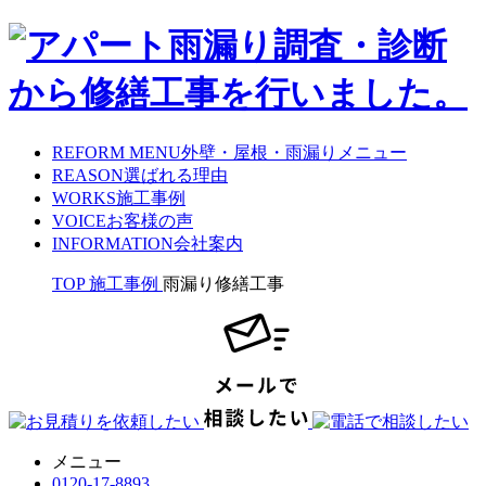
REFORM MENU
外壁・屋根・雨漏りメニュー
REASON
選ばれる理由
WORKS
施工事例
VOICE
お客様の声
INFORMATION
会社案内
TOP
施工事例
雨漏り修繕工事
メニュー
0120-17-8893