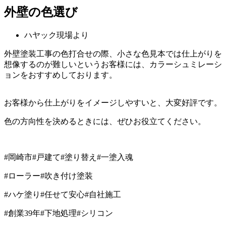
外壁の色選び
ハヤック現場より
外壁塗装工事の色打合せの際、小さな色見本では仕上がりを
想像するのが難しいというお客様には、カラーシュミレーシ
ョンをおすすめしております。
お客様から仕上がりをイメージしやすいと、大変好評です。
色の方向性を決めるときには、ぜひお役立てください。
#
岡崎市
#
戸建て
#
塗り替え
#
一塗入魂
#
ローラー
#
吹き付け塗装
#
ハケ塗り
#
任せて安心
#
自社施工
#
創業
39
年
#
下地処理
#
シリコン