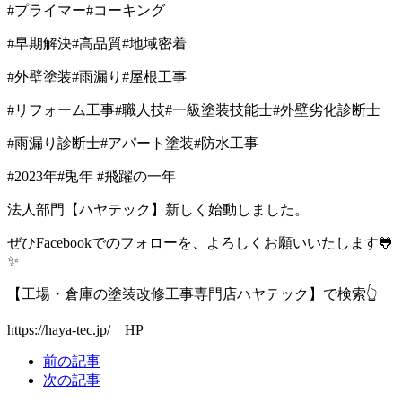
#
プライマー
#
コーキング
#
早期解決
#
高品質
#
地域密着
#
外壁塗装
#
雨漏り
#
屋根工事
#
リフォーム工事
#
職人技
#
一級塗装技能士
#
外壁劣化診断士
#
雨漏り診断士
#
アパート塗装
#
防水工事
#2023
年
#
兎年
#
飛躍の一年
法人部門【ハヤテック】新しく始動しました。
ぜひ
Facebook
でのフォローを、よろしくお願いいたします🐸
✨
【工場・倉庫の塗装改修工事専門店ハヤテック】で検索👆
https://haya-tec.jp/ HP
前の記事
次の記事