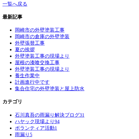
一覧へ戻る
最新記事
岡崎市の外壁塗装工事
岡崎市の倉庫の外壁塗装
外壁張替工事
夏の挨拶
外壁塗装工事の現場より
屋根の漆喰交換工事
外壁塗装工事の現場より
養生作業中
計画進行中です
集合住宅の外壁塗装と屋上防水
カテゴリ
石川真吾の雨漏り解決ブログ
31
ハヤック現場より
94
ボランティア活動
1
雨漏り
5