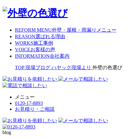
REFORM MENU
外壁・屋根・雨漏りメニュー
REASON
選ばれる理由
WORKS
施工事例
VOICE
お客様の声
INFORMATION
会社案内
TOP
現場ブログ
ハヤック現場より
外壁の色選び
メニュー
0120-17-8893
お見積り・ご相談
blog