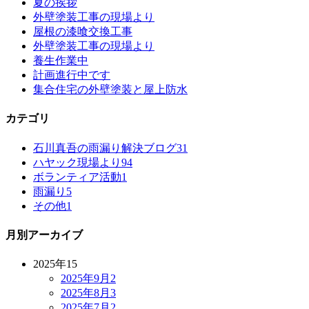
夏の挨拶
外壁塗装工事の現場より
屋根の漆喰交換工事
外壁塗装工事の現場より
養生作業中
計画進行中です
集合住宅の外壁塗装と屋上防水
カテゴリ
石川真吾の雨漏り解決ブログ
31
ハヤック現場より
94
ボランティア活動
1
雨漏り
5
その他
1
月別アーカイブ
2025年
15
2025年9月
2
2025年8月
3
2025年7月
2