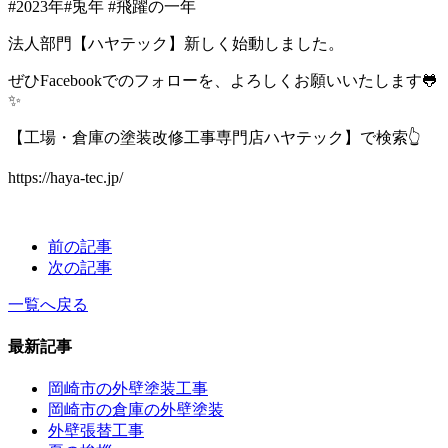
#2023
年
#
兎年
#
飛躍の一年
法人部門【ハヤテック】新しく始動しました。
ぜひ
Facebook
でのフォローを、よろしくお願いいたします🐸
✨
【工場・倉庫の塗装改修工事専門店ハヤテック】で検索👆
https://haya-tec.jp/
前の記事
次の記事
一覧へ戻る
最新記事
岡崎市の外壁塗装工事
岡崎市の倉庫の外壁塗装
外壁張替工事