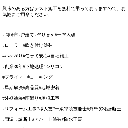
興味のある方はテスト施工を無料で承っておりますので、お
気軽にご用命ください。
#
岡崎市
#
戸建て
#
塗り替え
#
一塗入魂
#
ローラー
#
吹き付け塗装
#
ハケ塗り
#
任せて安心
#
自社施工
#
創業
39
年
#
下地処理
#
シリコン
#
プライマー
#
コーキング
#
早期解決
#
高品質
#
地域密着
#
外壁塗装
#
雨漏り
#
屋根工事
#
リフォーム工事
#
職人技
#
一級塗装技能士
#
外壁劣化診断士
#
雨漏り診断士
#
アパート塗装
#
防水工事