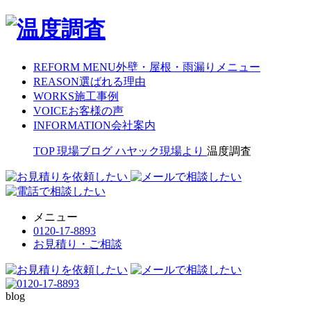
REFORM MENU
外壁・屋根・雨漏りメニュー
REASON
選ばれる理由
WORKS
施工事例
VOICE
お客様の声
INFORMATION
会社案内
TOP
現場ブログ
ハヤック現場より
温度調査
メニュー
0120-17-8893
お見積り・ご相談
blog