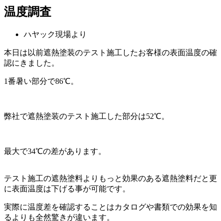
温度調査
ハヤック現場より
本日は以前遮熱塗装のテスト施工したお客様の表面温度の確
認にきました。
1
番暑い部分で
86℃
。
弊社で遮熱塗装のテスト施工した部分は
52℃
。
最大で
34℃
の差があります。
テスト施工の遮熱塗料よりもっと効果のある遮熱塗料だと更
に表面温度は下げる事が可能です。
実際に温度差を確認することはカタログや書類での効果を知
るよりも全然驚きが違います。